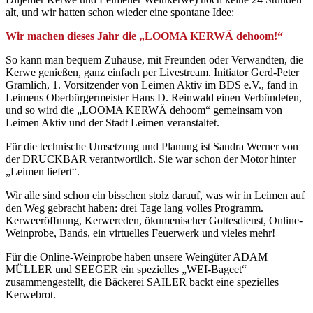
alt, und wir hatten schon wieder eine spontane Idee:
Wir machen dieses Jahr die „LOOMA KERWÄ dehoom!“
So kann man bequem Zuhause, mit Freunden oder Verwandten, die
Kerwe genießen, ganz einfach per Livestream. Initiator Gerd-Peter
Gramlich, 1. Vorsitzender von Leimen Aktiv im BDS e.V., fand in
Leimens Oberbürgermeister Hans D. Reinwald einen Verbündeten,
und so wird die „LOOMA KERWÄ dehoom“ gemeinsam von
Leimen Aktiv und der Stadt Leimen veranstaltet.
Für die technische Umsetzung und Planung ist Sandra Werner von
der DRUCKBAR verantwortlich. Sie war schon der Motor hinter
„Leimen liefert“.
Wir alle sind schon ein bisschen stolz darauf, was wir in Leimen auf
den Weg gebracht haben: drei Tage lang volles Programm.
Kerweeröffnung, Kerwereden, ökumenischer Gottesdienst, Online-
Weinprobe, Bands, ein virtuelles Feuerwerk und vieles mehr!
Für die Online-Weinprobe haben unsere Weingüter ADAM
MÜLLER und SEEGER ein spezielles „WEI-Bageet“
zusammengestellt, die Bäckerei SAILER backt eine spezielles
Kerwebrot.